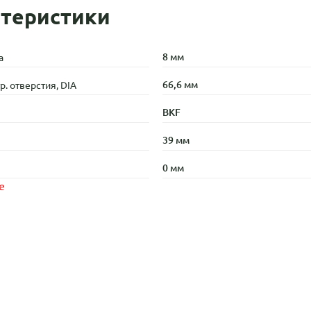
теристики
8 мм
а
66,6 мм
. отверстия, DIA
BKF
39 мм
0 мм
е