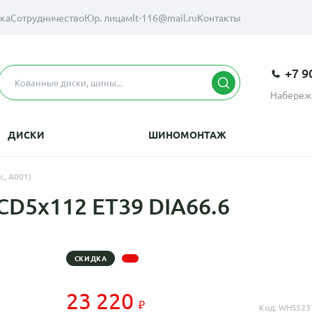
вка
Сотрудничество
Юр. лицам
lt-116@mail.ru
Контакты
+7 9
Набереж
ДИСКИ
ШИНОМОНТАЖ
с, A001)
CD5x112 ET39 DIA66.6
СКИДКА
23 220
Код: WHS523