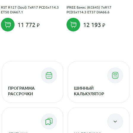
RST R127 (Soul) 7xR17 PCD5x114.3
IFREE Бэнкс (КС645) 7xR17
ET50 DIA67.1
PCD5x114.3 ET37 DIA66.6
11 772
12 193
ПРОГРАММА
ШИННЫЙ
РАССРОЧКИ
КАЛЬКУЛЯТОР