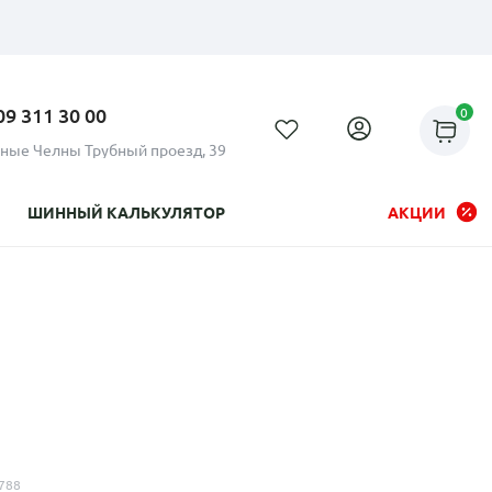
09 311 30 00
0
ные Челны Трубный проезд, 39
ШИННЫЙ КАЛЬКУЛЯТОР
АКЦИИ
Рассрочка до 24 месяцев на
все диски
788
Плати по частям в рассрочку