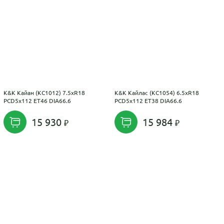
K&K Кайан (КС1012) 7.5xR18
K&K Кайлас (КС1054) 6.5xR18
PCD5x112 ET46 DIA66.6
PCD5x112 ET38 DIA66.6
15 930
15 984