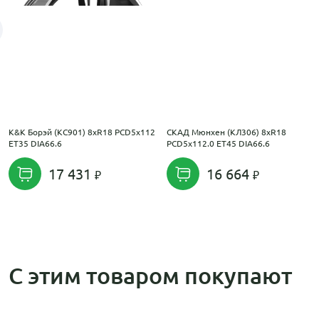
K&K Борэй (КС901) 8xR18 PCD5x112
СКАД Мюнхен (КЛ306) 8xR18
ET35 DIA66.6
PCD5x112.0 ET45 DIA66.6
17 431
16 664
С этим товаром покупают