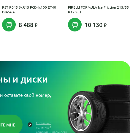
RST R045 6xR15 PCD4x100 ET40
PIRELLI FORMULA Ice Friction 215/55
DIA56.6
R17 98T
8 488
10 130
ы и диски
и оставьте свой номер,
Согласие с
политикой
конфиденциальности