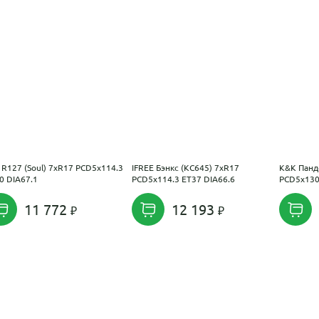
 R127 (Soul) 7xR17 PCD5x114.3
IFREE Бэнкс (КС645) 7xR17
K&K Панд
0 DIA67.1
PCD5x114.3 ET37 DIA66.6
PCD5x130
11 772
12 193