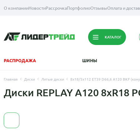
О компании
Новости
Рассрочка
Портфолио
Отзывы
Оплата и доста
КАТАЛОГ
РАСПРОДАЖА
ШИНЫ
Главная
Диски
Литые диски
8x18/5x112 ET39 D66,6 A120 BKF (кону
Диски REPLAY A120 8xR18 P