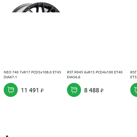
NEO 740 7xR17 PCD5x108.0 ET45
RST R045 6xR15 PCD4x100 ET40
RST
DIA67.1
DIA56.6
ET5
11 491
8 488