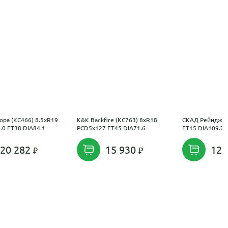
ора (КС466) 8.5xR19
K&K Backfire (КС763) 8xR18
СКАД Рейнджер
.0 ET38 DIA84.1
PCD5x127 ET45 DIA71.6
ET15 DIA109.7
20 282
15 930
12 