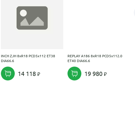
INCH ZJH 8xR18 PCD5x112 ET38
REPLAY A186 8xR18 PCD5x112.0
DIA66.6
ET40 DIA66.6
14 118
19 980