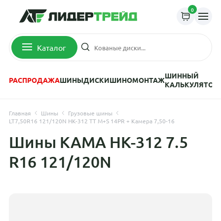
0
Каталог
ШИННЫЙ
РАСПРОДАЖА
ШИНЫ
ДИСКИ
ШИНОМОНТАЖ
КАЛЬКУЛЯТОР
Главная
Шины
Грузовые шины
LT7,50R16 121/120N НК-312 TT M+S 14PR + Камера 7,50-16
Шины KAMA НК-312 7.5
R16 121/120N