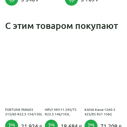
С этим товаром покупают
FORTUNE FAR603
HIFLY HH111 295/75
KAMA Кама-1260-2
T
315/60 R22.5 154/150L
R22.5 146/143L
425/85 R21 156G
H
2
21 924
18 684
71 209