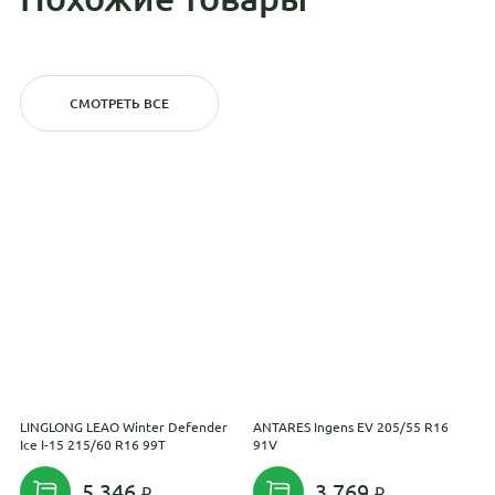
СМОТРЕТЬ ВСЕ
LINGLONG LEAO Winter Defender
ANTARES Ingens EV 205/55 R16
I
Ice I-15 215/60 R16 99T
91V
2
5 346
3 769