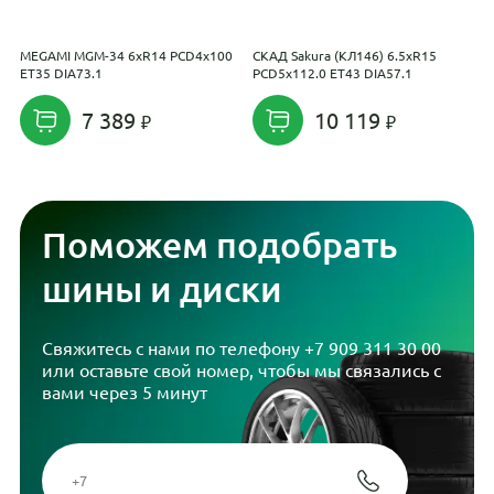
MEGAMI MGM-34 6xR14 PCD4x100
СКАД Sakura (КЛ146) 6.5xR15
N
ET35 DIA73.1
PCD5x112.0 ET43 DIA57.1
D
7 389
10 119
Поможем подобрать
шины и диски
Свяжитесь с нами по телефону
+7 909 311 30 00
или оставьте свой номер, чтобы мы связались с
вами через 5 минут