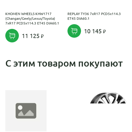
KHOMEN WHEELS KHW1717
REPLAY TY36 7xR17 PCD5x114.3
K
(Changan/Geely/Lexus/Toyota)
ET45 DIA60.1
7
7xR17 PCD5x114.3 ET45 DIA60.1
10 145
11 125
С этим товаром покупают