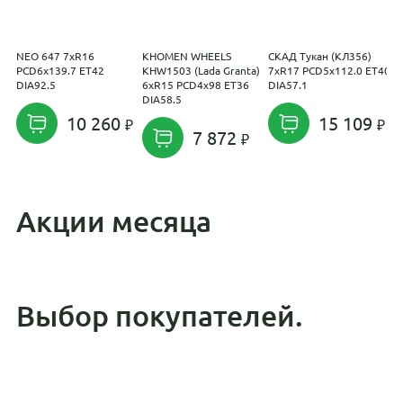
NEO 647 7xR16
KHOMEN WHEELS
СКАД Тукан (КЛ356)
С
PCD6x139.7 ET42
KHW1503 (Lada Granta)
7xR17 PCD5x112.0 ET40
6
DIA92.5
6xR15 PCD4x98 ET36
DIA57.1
E
DIA58.5
10 260
15 109
7 872
Акции месяца
Выбор покупателей.