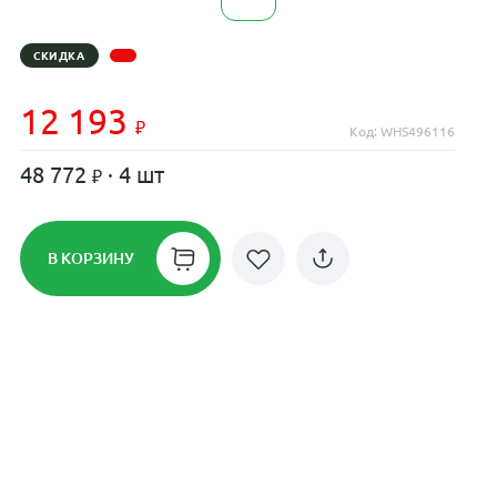
СКИДКА
12 193
Код: WHS496116
48 772
· 4 шт
В КОРЗИНУ
Рассрочка до 24 месяцев на все
диски
Плати по частям в рассрочку