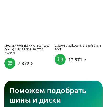
KHOMEN WHEELS KHW1503 (Lada
GISLAVED SpikeControl 245/50 R18
С
Granta) 6xR15 PCD4x98 ET36
104T
P
DIA58.5
17 571
7 872
Поможем подобрать
шины и диски