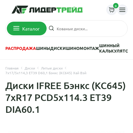
0
Каталог
ШИННЫЙ
РАСПРОДАЖА
ШИНЫ
ДИСКИ
ШИНОМОНТАЖ
КАЛЬКУЛЯТОР
Главная
Диски
Литые диски
7x17/5x114,3 ET39 D60,1 Бэнкс (КС645) Хай Вэй
Диски IFREE Бэнкс (КС645)
7xR17 PCD5x114.3 ET39
DIA60.1